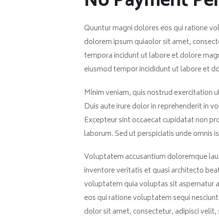
No Payment Pen
Quuntur magni dolores eos qui ratione vo
dolorem ipsum quiaolor sit amet, consecte
tempora incidunt ut labore et dolore magn
eiusmod tempor incididunt ut labore et d
Minim veniam, quis nostrud exercitation u
Duis aute irure dolor in reprehenderit in vo
Excepteur sint occaecat cupidatat non proid
laborum. Sed ut perspiciatis unde omnis ist
Voluptatem accusantium doloremque lauda
inventore veritatis et quasi architecto b
voluptatem quia voluptas sit aspernatur a
eos qui ratione voluptatem sequi nesciun
dolor sit amet, consectetur, adipisci vel