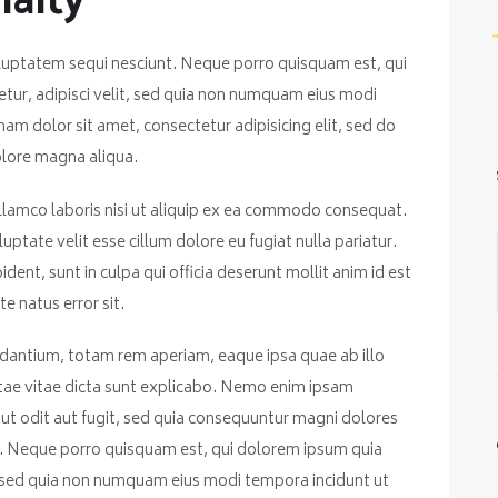
alty
luptatem sequi nesciunt. Neque porro quisquam est, qui
tur, adipisci velit, sed quia non numquam eius modi
am dolor sit amet, consectetur adipisicing elit, sed do
olore magna aliqua.
llamco laboris nisi ut aliquip ex ea commodo consequat.
luptate velit esse cillum dolore eu fugiat nulla pariatur.
ent, sunt in culpa qui officia deserunt mollit anim id est
e natus error sit.
ntium, totam rem aperiam, eaque ipsa quae ab illo
eatae vitae dicta sunt explicabo. Nemo enim ipsam
ut odit aut fugit, sed quia consequuntur magni dolores
t. Neque porro quisquam est, qui dolorem ipsum quia
it, sed quia non numquam eius modi tempora incidunt ut