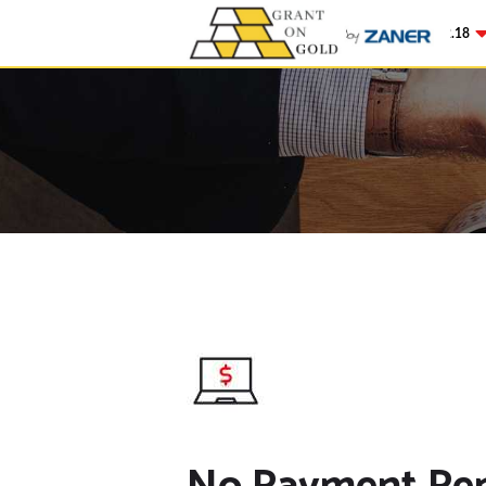
Gold
$4,342.18
-0