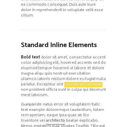
ea commodo consequat. Duis aute irure
dolor in reprehenderit in voluptate velit esse
cillum.
Standard Inline Elements
Bold text
dolor sit amet, consectetur accent
color adipisicing elit, hovered accents sed do
eiusmod tempor hovered ut labore et dolore
magna aliqu quis nostrud exercitation
ullamco laboris nisllum dolore eu fugiat nulla
pariatur. Excepteur sint
occaecat cupidatat
non proident officia sunt in culpa qui deserunt
mest laborum.
Example
iste natus error sit voluptatem italic
text example doloremque laudantium, totam
rem aperiam, eaque ipsa quae ab illo
inventore vei
architecto
beatae explicabo.
Nemo enptatem quia oluptas Tooltip Title aut