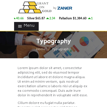
HOME
GRANT ON GOLD
BLOG
Precious Metals Market Commentary
82.86
40.66
Silver
$65.87
2.34
Palladium
$1,384.60
12.85
Platin
CONTACTS
Menu
Typography
Home
Typography
Lorem ipsum dolor sit amet, consectetur
adipisicing elit, sed do eiusmod tempor
incididunt ut labore et dolore magna aliqua.
Ut enim ad minim veniam, quis nostrud
exercitation ullamco laboris nisi ut aliquip ex
ea commodo consequat. Duis aute irure
dolor in reprehenderit in voluptate velit esse.
Cillum dolore eu fugiat nulla pariatur.